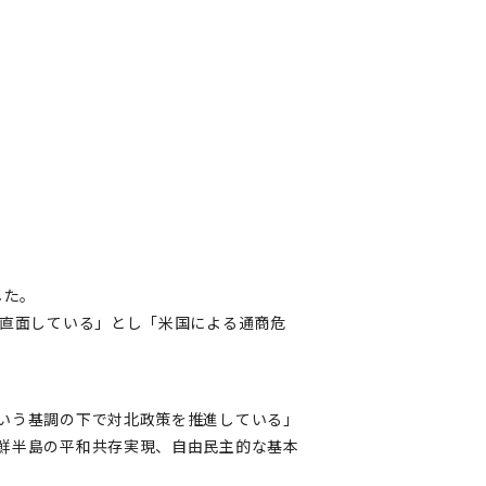
した。
に直面している」とし「米国による通商危
いう基調の下で対北政策を推進している」
鮮半島の平和共存実現、自由民主的な基本