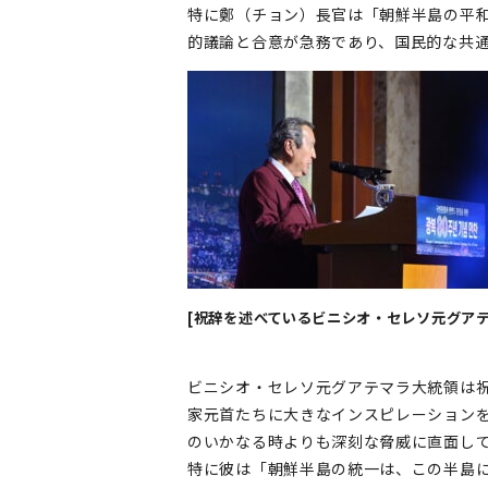
特に鄭（チョン）長官は「朝鮮半島の平
的議論と合意が急務であり、国民的な共
[祝辞を述べているビニシオ・セレソ元グアテ
ビニシオ・セレソ元グアテマラ大統領は
家元首たちに大きなインスピレーション
のいかなる時よりも深刻な脅威に直面し
特に彼は「朝鮮半島の統一は、この半島