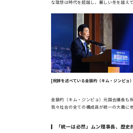
な理想は時代を超越し、厳しい冬を越え
[祝辞を述べている金鎭杓（キム・ジンピョ）
金鎭杓（キム・ジンピョ）元国会議長も祝
我々社会の全ての構成員が統一の大義に
▎「統一は必然」ムン理事長、歴史