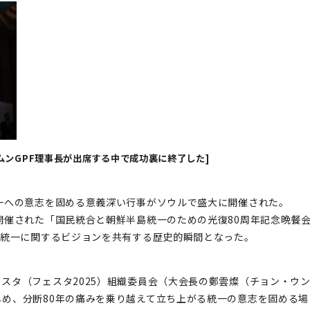
ムンGPF理事長が出席する中で成功裏に終了した]
一への意志を固める意義深い行事がソウルで盛大に開催された。
開催された「国民統合と朝鮮半島統一のための光復80周年記念晩餐
と統一に関するビジョンを共有する歴史的瞬間となった。
スタ（フェスタ2025）組織委員会（大会長の鄭雲燦（チョン・ウ
め、分断80年の痛みを乗り越えて立ち上がる統一の意志を固める場