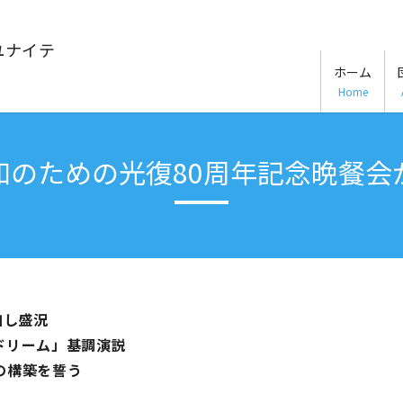
ユナイテ
ホーム
Home
和のための光復80周年記念晩餐会
加し盛況
ドリーム」基調演説
の構築を誓う