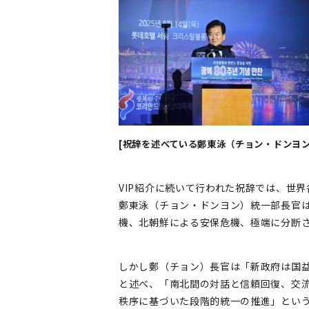
[祝辞を述べている鄭東泳（チョン・ドンヨン
VIP紹介に続いて行われた祝辞では、世
鄭東泳（チョン・ドンヨン）統一部長官は
機、北朝鮮による安保危機、極端に分断
しかし鄭（チョン）長官は「新政府は国
と述べ、「南北間の対話と信頼回復、交
秩序に基づいた段階的統一の推進」という