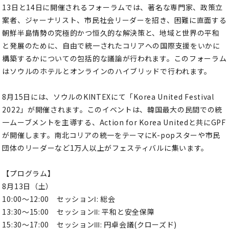
13日と14日に開催されるフォーラムでは、著名な専門家、政策立
案者、ジャーナリスト、市民社会リーダーを招き、困難に直面する
朝鮮半島情勢の究極的かつ恒久的な解決策と、地域と世界の平和
と発展のために、自由で統一されたコリアへの国際支援をいかに
構築するかについての包括的な議論が行われます。このフォーラム
はソウルのホテルとオンラインのハイブリッドで行われます。
8月15日には、ソウルのKINTEXにて「Korea United Festival
2022」が開催されます。このイベントは、韓国最大の民間での統
一ムーブメントを主導する、Action for Korea Unitedと共にGPF
が開催します。南北コリアの統一をテーマにK-popスターや市民
団体のリーダーなど1万人以上がフェスティバルに集います。
【プログラム】
8月13日（土）
10:00～12:00 セッションⅠ: 総会
13:30～15:00 セッションⅡ: 平和と安全保障
15:30～17:00 セッションⅢ: 円卓会議(クローズド)