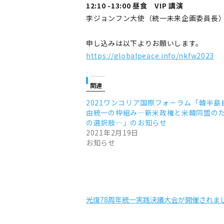
12:10 -13:00 昼食 VIP 講演
李ジョンフン大使（統一未来企画委員長）
申し込みは以下よりお願いします。
https://globalpeace.info/nkfw2023
関連
2021ワンコリア国際フォーラム「韓半島
由統一の枠組み―新米政権と米韓同盟の
の選択肢―」のお知らせ
2021年2月19日
お知らせ
光復78周年統一実践決議大会が開催されま