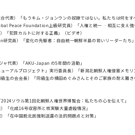
連合代表）「もうキム・ジョンウンの奴隷ではない。私たちは何をす
al Peace Foundation上級研究員）「人権と統一 ‐相互に支
長）「犯罪カルトに対する正義」（ビデオ）
undation研究員）「変化の先駆者：自由統一朝鮮半島の若いリーダーた
ジャ代表）「AKU-Japan の5年間の活動」
ニューアルプロジェクト」実行委員長）「新潟北朝鮮人権侵害メモリ
同級生の会会長）「同級生の横田めぐみさんとそのご家族の耐え難き
2024ソウル第1回北朝鮮人権世界博覧会：私たちの心を伝えて」
）「化成16号収容所と核実験大量虐殺情況」
院）「在中国脱北民強制送還の法的問題点と対策」