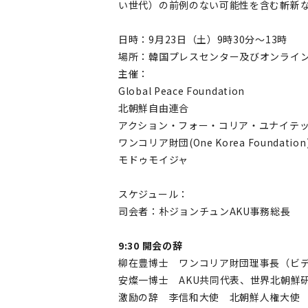
い世代）の前例のない可能性を含む斬新
日時：9月23日（土）9時30分～13時
場所：韓国プレスセンター及びオンライン
主催：
Global Peace Foundation
北朝鮮自由連合
アクション・フォー・コリア・ユナイテッ
ワンコリア財団(One Korea Foundation
モドゥモイジャ
スケジュール：
司会者：朴ジョンチュンAKU事務総長
9:30 開会の辞
柳在豊博士 ワンコリア財団理事長（ビ
安燦一博士 AKU共同代表、世界北朝鮮
激励の辞 李信和大使 北朝鮮人権大使 （