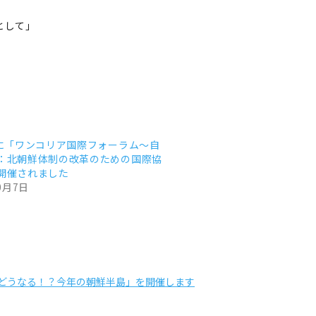
として」
日に「ワンコリア国際フォーラム～自
：北朝鮮体制の改革のための国際協
開催されました
0月7日
どうなる！？今年の朝鮮半島」を開催します