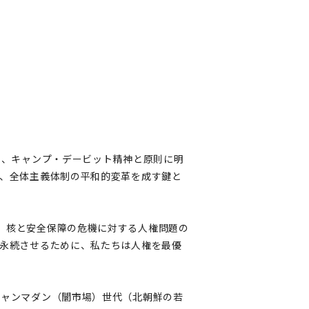
え、キャンプ・デービット精神と原則に明
は、全体主義体制の平和的変革を成す鍵と
。核と安全保障の危機に対する人権問題の
を永続させるために、私たちは人権を最優
チャンマダン（闇市場）世代（北朝鮮の若