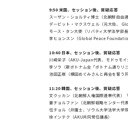
9:50 米国、セッション後、質疑応答
スーザン・ショルティ博士（北朝鮮自由
デービット・マクスウェル（元大佐、 Glob
モース・タン大使（リバティ大学法学部
李ヒョンスン（Global Peace Fo
10:40 日本、セッション後、質疑応答
川崎栄子（AKU-Japan代表、モドゥモイ
李ソラ（新ボトナム会「ボトナム通りリ
池田正樹（横田めぐみさんと再会を誓う
11:20 韓国、セッション後、質疑応答
文クッカン（北朝鮮人権国際連帯代表）「
姜チョルファン（北朝鮮戦略センター代表
任チョル（弁護士、ソウル大学法学大学
徐インテク（AKU共同常任議長）