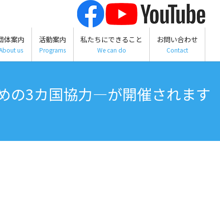
団体案内
活動案内
私たちにできること
お問い合わせ
About us
Programs
We can do
Contact
めの3カ国協力―が開催されます