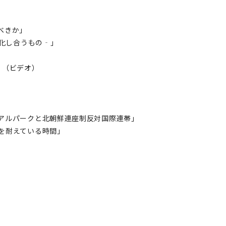
べきか」
え強化し合うもの‐」
ち」（ビデオ）
アルパークと北朝鮮連座制反対国際連帯」
を耐えている時間」