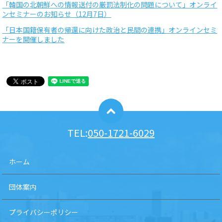
「韓国の北朝鮮への情報送付の厳罰法制化の問題について」オンライ
ンセミナーのお知らせ（12月7日）
「日本国籍保有者の帰還に向けた政治と民間の連携」オンラインセミ
ナーを開催しました
TEL:
050-1721-6029
ホーム
団体案内
プライバシーポリシー