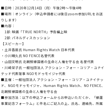
■日時：2020年12月14日（月）午後2時〜午後4時
■場所：オンライン（申込申請者には後日zoom参加URLをお送
りします）
■内容：
1部: 映画「TRUE NORTH」予告編上映
2部: パネルディスカッション
【スピーカー】
・土井香苗氏 Human Rights Watch 日本代表
・小川晴久氏 NO FENCE名誉代表
・山田文明氏 北朝鮮帰国者の生命と人権を守る会 名誉代表
・川崎栄子氏 一般社団法人 アクション・フォー・コリア・ユナイ
テッド代表理事 NGOモドゥモイジャ代表
■主催：一般社団法人 アクション・フォー・コリア・ユナイテッ
ド、NGOモドゥモイジャ、Human Rights Watch、NO FENCE、
北朝鮮帰国者の生命と人権を守る会
■参加方法：以下の申込フォームからお申込いただくか、「帰還
事業記念フォーラム」と件名にご記入の上、氏名、連絡先、所属