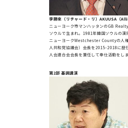
李勝來（リチャード・リ）AKUUSA（Allianc
ニューヨーク市マンハッタンのGB Real
ソウルで生まれ。1981年韓国ソウルの
ニューヨークWestchester Countyの人権局
人共和党協議会）会長を2015-2018
人会連合会会長を兼任して奉仕活動をしま
第2部 基調講演