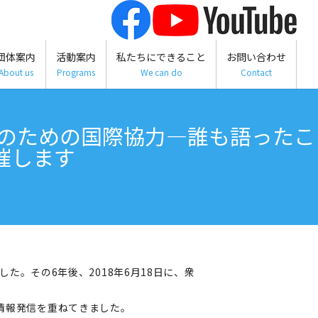
団体案内
活動案内
私たちにできること
お問い合わせ
About us
Programs
We can do
Contact
半島のための国際協力―誰も語ったこ
催します
れました。その6年後、2018年6月18日に、衆
情報発信を重ねてきました。