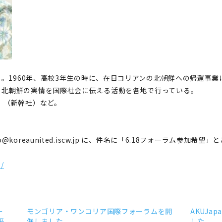
る。1960年、高校3年生の時に、在日コリアンの北朝鮮への帰還事
、北朝鮮の実情を国際社会に伝える活動を各地で行っている。
』（新幹社）など。
koreaunited.iscw.jp に、件名に「6.18フォーラム参加
2/
ー
モンゴリア・ワンコリア国際フォーラムを開
AKUJa
平
催しました
した