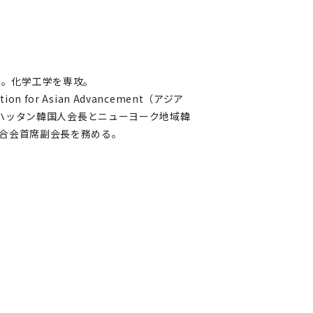
学。化学工学を専攻。
on for Asian Advancement（アジア
マンハッタン韓国人会長とニューヨーク地域韓
連合会首席副会長を務める。