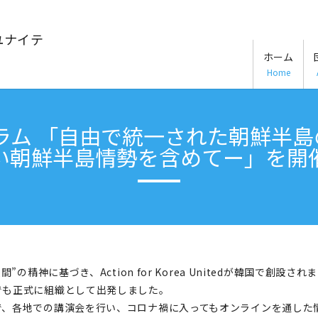
ユナイテ
ホーム
Home
ォーラム 「自由で統一された朝鮮
い朝鮮半島情勢を含めてー」を開
精神に基づき、Action for Korea Unitedが韓国で創設さ
でも正式に組織として出発しました。
、各地での講演会を行い、コロナ禍に入ってもオンラインを通した