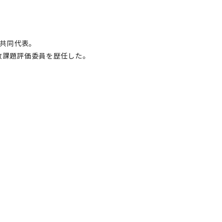
dの共同代表。
国政課題評価委員を歴任した。