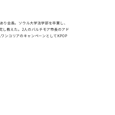
設者であり会長。ソウル大学法学部を卒業し、
究し教えた。2人のバルチモア市長のアド
ワンコリアのキャンペーンとしてKPOP