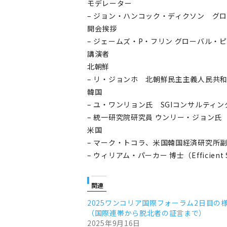
モデレーター
– ジョン・ハンコック・ディクソン グ
開会挨拶
– ジェームズ・P・フリン グローバル・
講演者
北朝鮮
– リ・ジョンホ 北朝鮮民主主義人民共
韓国
– ユ・ワンリョン氏 SGIコンサルテ
– 統一研究院研究員 ウンリー・ジョン氏
米国
– マーク・トコラ、米国韓国経済研究所
– ウィリアム・パーカー 博士（Efficient S
関連
2025ワンコリア国際フォーラム2日目の
（国際連帯から脱北者の証言まで）
2025年9月16日