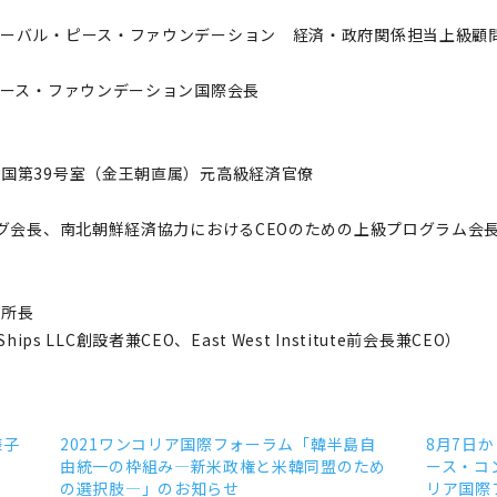
ローバル・ピース・ファウンデーション 経済・政府関係担当上級顧
ピース・ファウンデーション国際会長
和国第39号室（金王朝直属）元高級経済官僚
ィング会長、南北朝鮮経済協力におけるCEOのための上級プログラム
副所長
hips LLC創設者兼CEO、East West Institute前会長兼CEO）
様子
2021ワンコリア国際フォーラム「韓半島自
8月7日
由統一の枠組み―新米政権と米韓同盟のため
ース・コ
の選択肢―」のお知らせ
リア国際